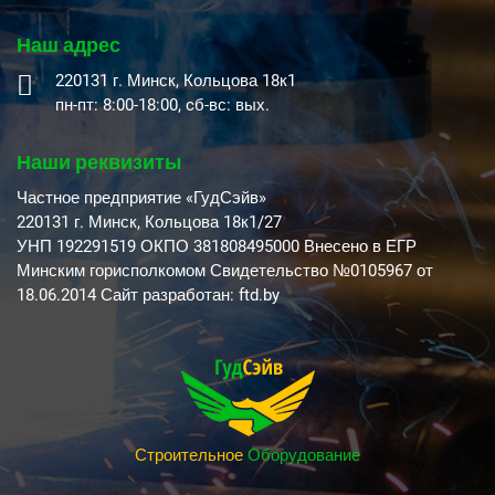
Наш адрес
220131 г. Минск, Кольцова 18к1
пн-пт: 8:00-18:00, cб-вс: вых.
Наши реквизиты
Частное предприятие «ГудСэйв»
220131 г. Минск, Кольцова 18к1/27
УНП 192291519 ОКПО 381808495000 Внесено в ЕГР
Минским горисполкомом Свидетельство №0105967 от
18.06.2014 Сайт разработан: ftd.by
Строительное
Оборудование